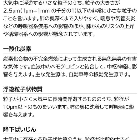
大気中に浮遊する小さな粒子のうち、粒子の大きさが
2.5μm（1μm=1mm の千分の1）以下の非常に小さな粒子の
ことを言います。肺の奥深くまで入りやすく、喘息や気管支炎
などの呼吸器系疾患への影響のほか、肺がんのリスクの上昇
や循環器系への影響が懸念されています。
一酸化炭素
炭素化合物の不完全燃焼によって生成される無色無臭の有害
な気体です。血液中のヘモグロビンと結合して、中枢神経に影
響を与えます。主な発生源は、自動車等の移動発生源です。
浮遊粒子状物質
粒子が小さく大気中に長時間浮遊するもののうち、粒径が
10μm以下のものをいいます。肺の奥に沈着して呼吸器に影
響を与えます。
降下ばいじん
大気中に存在する粒子状物質のうち、粒径が比較的大きく、