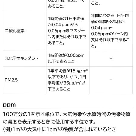
0.20 mg/ｍ３以下で
こと。
あること。
年間にわたる1日平均
１時間値の１日平均値
値の年間９８％値が
が0.04ppmから
0.04ppm～
二酸化窒素
0.06ppmまでのゾー
0.06ppmのゾーン内
ン内またはそれ以下で
又はそれ以下であるこ
あること。
と。
1時間値が0.06ppm
光化学オキシダント
－
以下であること。
１年平均値が15μg/m³
以下であり、かつ、１日
PM2.5
－
平均値が35μg/m³以
下であること
ppm
100万分の1を示す単位で、大気汚染や水質汚濁の汚染物質
の濃度を表示するときに使用する単位です。
（例）1m³の大気中に１cm³の物質が含まれているとき